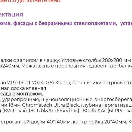
ается дополнительно.
ектация
дома, фасады с безрамными стеклопакетами, уста
алки с запилом в чашку: Угловые столбы 280х280 мм
60х240мм. Межэтажные перекрытия -сдвоенные балки
P (ПЭ-01-7024-0.5) Конек, капельники,ветровые пла
ная доска клееная
сада с монтажом.
 ударопрочные, шумоизоляционные, энергосберегаю
 18мм Chromatech Ultra Black, глубина герметизаци
8VLtTзак)-18CUbl&Ar-(6ExViзак)-18CUbl&Ar-(6LPPrT за
 строганной доски 40*140мм, контр рейка 20*40мм. 