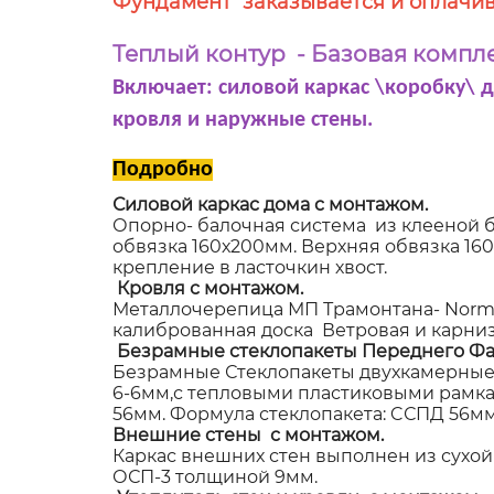
Фундамент заказывается и оплачив
Теплый контур - Базовая компл
Включает: силовой каркас \коробку\ 
кровля и наружные стены.
Подробно
Силовой каркас дома с монтажом.
Опорно- балочная система из клееной б
обвязка 160х200мм. Верхняя обвязка 1
крепление в ласточкин хвост.
Кровля с монтажом.
Металлочерепица МП Трамонтана- NormanM
калиброванная доска Ветровая и карниз
Безрамные стеклопакеты Переднего Фа
Безрамные Стеклопакеты двухкамерные,
6-6мм,с тепловыми пластиковыми рамками
56мм. Формула стеклопакета: CСПД 56мм (
Внешние стены с монтажом.
Каркас внешних стен выполнен из сухой
ОСП-3 толщиной 9мм.