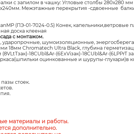
алки с запилом в чашку: Угловые столбы 280х280 мм
60х240мм. Межэтажные перекрытия -сдвоенные балки
P (ПЭ-01-7024-0.5) Конек, капельники,ветровые пла
зная доска клееная
сада с монтажом.
 ударопрочные, шумоизоляционные, энергосберегаю
 18мм Chromatech Ultra Black, глубина герметизаци
8VLtTзак)-18CUbl&Ar-(6ExViзак)-18CUbl&Ar-(6LPPrT за
аркаса(шпильки оцинкованные и шурупы-глухари)в к
пазы стоек.
етов.
тия.
ые материалы и работы.
тся дополнительно.