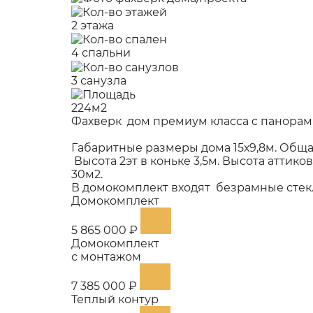
2 этажа
4 спальни
3 санузла
224м2
Фахверк дом премиум класса с панорам
Габаритные размеры дома 15х9,8м. Общая
Высота 2эт в коньке 3,5м. Высота аттико
30м2.
В домокомплект входят безрамные стекл
Домокомплект
5 865 000 ₽
Домокомплект
с монтажом
7 385 000 ₽
Теплый контур