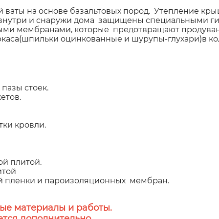
.
ваты на основе базальтовых пород. Утепление крыш
 внутри и снаружи дома защищены специальными г
и мембранами, которые предотвращают продувани
ркаса(шпильки оцинкованные и шурупы-глухари)в ко
пазы стоек.
етов.
ки кровли.
ой плитой.
итой
й пленки и пароизоляционных мембран.
ые материалы и работы.
тся дополнительно.