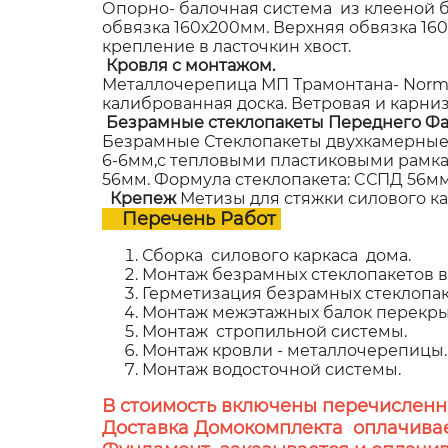
Опорно- балочная система из клееной б
обвязка 160х200мм. Верхняя обвязка 1
крепление в ласточкин хвост.
Кровля с монтажом.
Металлочерепица МП Трамонтана- NormanM
калиброванная доска. Ветровая и карни
Безрамные стеклопакеты Переднего Фа
Безрамные Стеклопакеты двухкамерные,
6-6мм,с тепловыми пластиковыми рамками
56мм. Формула стеклопакета: CСПД 56мм (
Крепеж
Метизы для стяжки силового к
Перечень Работ
Сборка силового каркаса дома.
Монтаж безрамных стеклопакетов в 
Герметизация безрамных стеклопак
Монтаж межэтажных балок перекры
Монтаж стропильной системы.
Монтаж кровли - металлочерепицы.
Монтаж водосточной системы.
В стоимость включены перечисленн
Доставка Домокомплекта оплачивае