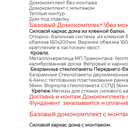
Домокомплект без монтажа
Домокомплект с монтажом
Теплый контур
Дом под отделку
Базовый Домокомплект \без мон
Силовой каркас дома из клееной балки.
Опорно- балочная система из клееной б
обвязка 160х200мм. Верхняя обвязка 1
крепление в ласточкин хвост.
Кровля.
Металлочерепица МП Трамонтана- NormanM
калиброванная доска Ветровая и карни
Безрамные стеклопакеты Переднего Фа
Безрамные Стеклопакеты двухкамерные,
6-6мм,с тепловыми пластиковыми рамками
56мм. Формула стеклопакета: CСПД 56мм (
Крепеж
Метизы для стяжки силового к
Доставка и монтаж Домокомплекта 
Фундамент заказывается и оплачив
Базовый домокомплект с монта
Силовой каркас дома с монтажом.