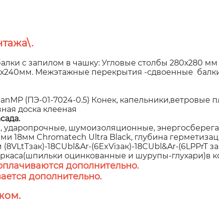
тажа\.
алки с запилом в чашку: Угловые столбы 280х280 мм
60х240мм. Межэтажные перекрытия -сдвоенные балки
P (ПЭ-01-7024-0.5) Конек, капельники,ветровые пла
зная доска клееная
сада.
 ударопрочные, шумоизоляционные, энергосберегаю
 18мм Chromatech Ultra Black, глубина герметизаци
8VLtTзак)-18CUbl&Ar-(6ExViзак)-18CUbl&Ar-(6LPPrT з
аркаса(шпильки оцинкованные и шурупы-глухари)в к
оплачиваются дополнительно.
ается дополнительно.
жом.