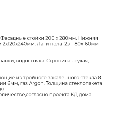
 Фасадные стойки 200 х 280мм. Нижняя
 2х120х240мм. Лаги пола 2эт 80х160мм
нки, водосточка. Стропила - сухая,
щие из тройного закаленного стекла 8-
и 6мм, газ Argon. Толщина стеклопакета
ак)
оличестве,согласно проекта КД дома