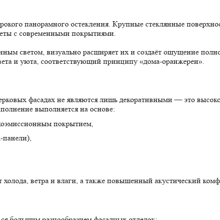
рокого панорамного остекления. Крупные стеклянные поверхнос
кеты с современными покрытиями.
енным светом, визуально расширяет их и создаёт ощущение пол
света и уюта, соответствующий принципу «дома-оранжереи».
рковых фасадах не являются лишь декоративными — это высок
аполнение выполняется на основе:
зкоэмиссионным покрытием,
-панели),
 холода, ветра и влаги, а также повышенный акустический комф
ся большим разнообразием фасадных отделок: