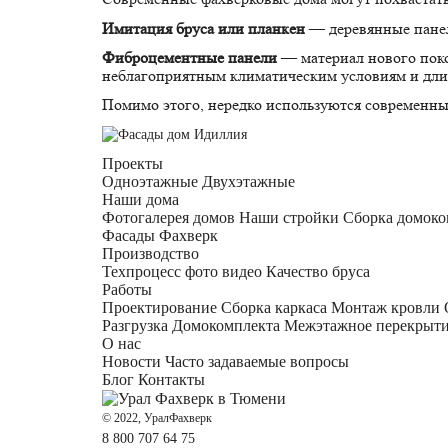
Имитация бруса или планкен
— деревянные панел
Фиброцементные панели
— материал нового поко
неблагоприятным климатическим условиям и дл
Помимо этого, нередко используются современны
Проекты
Одноэтажные
Двухэтажные
Наши дома
Фотогалерея домов
Наши стройки
Сборка домоко
Фасады Фахверк
Производство
Техпроцесс фото видео
Качество бруса
Работы
Проектирование
Сборка каркаса
Монтаж кровли
Разгрузка Домокомплекта
Межэтажное перекрыт
О нас
Новости
Часто задаваемые вопросы
Блог
Контакты
© 2022, УралФахверк
8 800 707 64 75