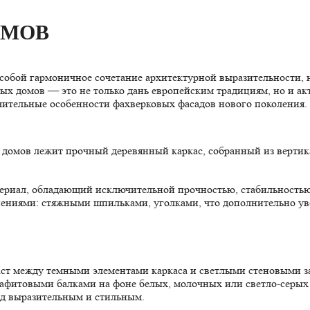
ОМОВ
собой гармоничное сочетание архитектурной выразительности, 
ых домов — это не только дань европейским традициям, но и ак
ительные особенности фахверковых фасадов нового поколения.
домов лежит прочный деревянный каркас, собранный из вертика
териал, обладающий исключительной прочностью, стабильностью 
нениями: стяжными шпильками, уголками, что дополнительно у
аст между темными элементами каркаса и светлыми стеновыми 
фитовыми балками на фоне белых, молочных или светло-серых 
ад выразительным и стильным.