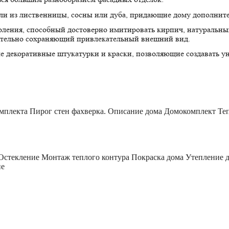
и из лиственницы, сосны или дуба, придающие дому дополните
ления, способный достоверно имитировать кирпич, натуральный
ительно сохраняющий привлекательный внешний вид.
е декоративные штукатурки и краски, позволяющие создавать у
мплекта
Пирог стен фахверка.
Описание дома
Домокомплект
Те
Остекление
Монтаж теплого контура
Покраска дома
Утепление 
ие