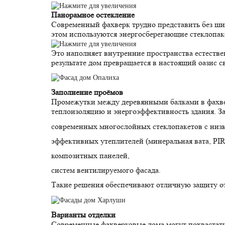
Панорамное остекление
Современный фахверк трудно представить без ши
этом используются энергосберегающие стеклопа
Это наполняет внутренние пространства естеств
результате дом превращается в настоящий оазис 
Заполнение проёмов
Промежутки между деревянными балками в фахве
теплоизоляцию и энергоэффективность здания. З
современных многослойных стеклопакетов с ни
эффективных утеплителей (минеральная вата, PIR
композитных панелей,
систем вентилируемого фасада.
Такие решения обеспечивают отличную защиту от
Варианты отделки
Современные фахверковые дома могут похвастать