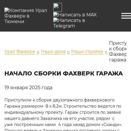
Приступ
к сборке
Урал Фахверк
Наши дома
Наши стройки
Фахверк
гаража
НАЧАЛО СБОРКИ ФАХВЕРК ГАРАЖА
19 января 2025 года
Приступили к сборке двухэтажного фахверкового
Гаража размером 8 х 8,2м. Строительство ведется по
индивидуальному проекту. Гараж строится по заявке
нашего давнего Заказчика на его участке, рядом с
уже построенным нами 4 года назад домом «Сканди».
Прошло время и Заказчик решил поставить рядом с