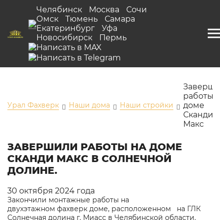
Челябинск
Москва
Сочи
Омск
Тюмень
Самара
Екатеринбург
Уфа
Новосибирск
Пермь
Заверш
работы 
Урал Фахверк
Наши дома
Наши стройки
доме
Сканди
Макс
ЗАВЕРШИЛИ РАБОТЫ НА ДОМЕ
СКАНДИ МАКС В СОЛНЕЧНОЙ
ДОЛИНЕ.
30 октября 2024 года
Закончили монтажные работы на
двухэтажном фахверк доме, расположенном на ГЛК
Солнечная долина г. Миасс в Челябинской области.