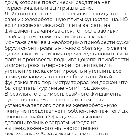
дома, которые практически сводят на нет
первоначальный выигрыш в цене.
Действительно первоначальная разница в цене
свай и железобетонную плиты существенна. НО
если после заливки ж.б плиты затраты на
фундамент заканчиваются, то после забивки
свайзатраты только начинаются: т.к после
монтажа свай вам необходимо приобрести сухой
бруси смонтировать нижнюю обвязку по сваям,
далее закупить пиломатериал и установить лаги
пола и произвести подшива цоколя, приобрести
и смонтировать черновой пол, выполнить
утепление пола, смонтировать и утеплить все
коммуникации, а в конце обшить свайный
фундамент по периметру террасной доской, что
бы спрятать "куринные ноги" под домом.
В результате стоимость свайного фундамента
существенно вырастает. При этом если
установка теплого пола на железобетонную
плиту не представляет проблем, монтаж теплых
полов на свайный фундамент вызовет
дополнительные затраты. Исходя из
вышеизложенного мы настоятельно
рекомендуем Заказчикам рассмотреть в