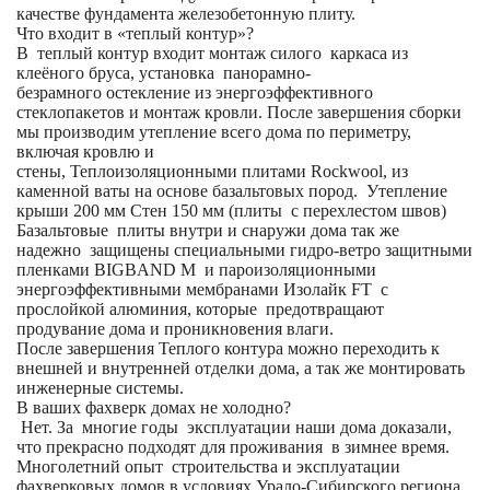
качестве фундамента железобетонную плиту.
Что входит в «теплый контур»?
В теплый контур входит монтаж силого каркаса из
клеёного бруса, установка панорамно-
безрамного остекление из энергоэффективного
стеклопакетов и монтаж кровли. После завершения сборки
мы производим утепление всего дома по периметру,
включая кровлю и
стены, Теплоизоляционными плитами Rockwool, из
каменной ваты на основе базальтовых пород. Утепление
крыши 200 мм Стен 150 мм (плиты с перехлестом швов)
Базальтовые плиты внутри и снаружи дома так же
надежно защищены специальными гидро-ветро защитными
пленками BIGBAND M и пароизоляционными
энергоэффективными мембранами Изолайк FT с
прослойкой алюминия, которые предотвращают
продувание дома и проникновения влаги.
После завершения Теплого контура можно переходить к
внешней и внутренней отделки дома, а так же монтировать
инженерные системы.
В ваших фахверк домах не холодно?
Нет. За многие годы эксплуатации наши дома доказали,
что прекрасно подходят для проживания в зимнее время.
Многолетний опыт строительства и эксплуатации
фахверковых домов в условиях Урало-Сибирского региона