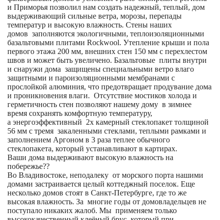
и Приморья позволил нам создать надежный, теплый, дом
выдерживающий сильные ветра, морозы, перепады
температур и высокую влажность. Стены наших
домов заполняются экологичными, теплоизоляционными
базальтовыми плитами Rockwool. Утепление крыши и пола
первого этажа 200 мм, внешних стен 150 мм с перехлестом
швов и может быть увеличено. Базальтовые плиты внутри
и снаружи дома защищены специальными ветро влаго
защитными и пароизоляционными мембранами с
прослойкой алюминия, что предотвращает продувание дома
и проникновения влаги. Отсутствие мостиков холода и
герметичность стен позволяют нашему дому в зимнее
время сохранять комфортную температуру,
а энергоэффективный 2х камерный стеклопакет толщиной
56 мм с тремя закаленными стеклами, теплыми рамками и
заполнением Аргоном в 3 раза теплее обычного
стеклопакета, который устанавливают в картирах.
Ваши дома выдерживают высокую влажность на
побережье??
Во Владивостоке, неподалеку от морского порта нашими
домами застраивается целый коттеджный поселок. Еще
несколько домов стоят в Санкт-Петербурге, где то же
высокая влажность. За многие годы от домовладельцев не
поступало никаких жалоб. Мы применяем только
высококачественный клеёный брус, который при