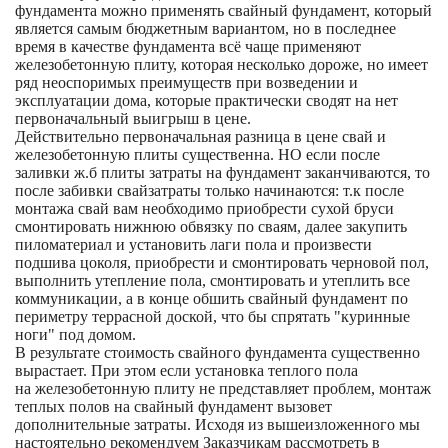
фундамента можно применять свайный фундамент, который
является самым бюджетным вариантом, но в последнее
время в качестве фундамента всё чаще применяют
железобетонную плиту, которая несколько дороже, но имеет
ряд неоспоримых преимуществ при возведении и
эксплуатации дома, которые практически сводят на нет
первоначальный выигрыш в цене.
Действительно первоначальная разница в цене свай и
железобетонную плиты существенна. НО если после
заливки ж.б плиты затраты на фундамент заканчиваются, то
после забивки свайзатраты только начинаются: т.к после
монтажа свай вам необходимо приобрести сухой бруси
смонтировать нижнюю обвязку по сваям, далее закупить
пиломатериал и установить лаги пола и произвести
подшива цоколя, приобрести и смонтировать черновой пол,
выполнить утепление пола, смонтировать и утеплить все
коммуникации, а в конце обшить свайный фундамент по
периметру террасной доской, что бы спрятать "куринные
ноги" под домом.
В результате стоимость свайного фундамента существенно
вырастает. При этом если установка теплого пола
на железобетонную плиту не представляет проблем, монтаж
теплых полов на свайный фундамент вызовет
дополнительные затраты. Исходя из вышеизложенного мы
настоятельно рекомендуем Заказчикам рассмотреть в