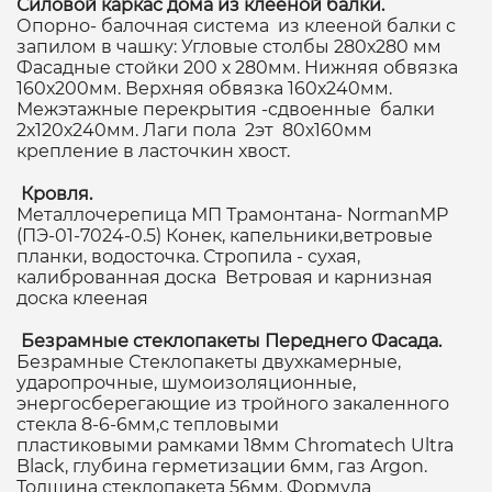
Силовой каркас дома из клееной балки.
Опорно- балочная система из клееной балки с
запилом в чашку: Угловые столбы 280х280 мм
Фасадные стойки 200 х 280мм. Нижняя обвязка
160х200мм. Верхняя обвязка 160х240мм.
Межэтажные перекрытия -сдвоенные балки
2х120х240мм. Лаги пола 2эт 80х160мм
крепление в ласточкин хвост.
Кровля.
Металлочерепица МП Трамонтана- NormanMP
(ПЭ-01-7024-0.5) Конек, капельники,ветровые
планки, водосточка. Стропила - сухая,
калиброванная доска Ветровая и карнизная
доска клееная
Безрамные стеклопакеты Переднего Фасада.
Безрамные Стеклопакеты двухкамерные,
ударопрочные, шумоизоляционные,
энергосберегающие из тройного закаленного
стекла 8-6-6мм,с тепловыми
пластиковыми рамками 18мм Chromatech Ultra
Black, глубина герметизации 6мм, газ Argon.
Толщина стеклопакета 56мм. Формула