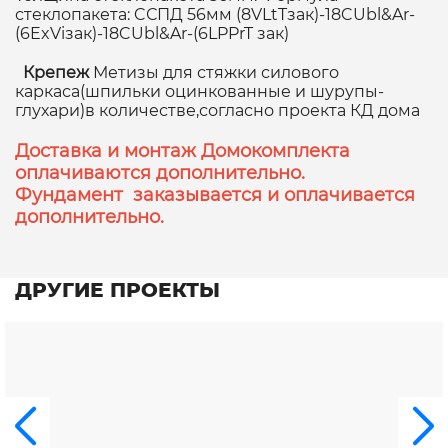
стеклопакета: CСПД 56мм (8VLtTзак)-18CUbl&Ar-
(6ExViзак)-18CUbl&Ar-(6LPPrT зак)
Крепеж
Метизы для стяжки силового
каркаса(шпильки оцинкованные и шурупы-
глухари)в количестве,согласно проекта КД дома
Доставка и монтаж Домокомплекта
оплачиваются дополнительно.
Фундамент заказывается и оплачивается
дополнительно.
ДРУГИЕ ПРОЕКТЫ